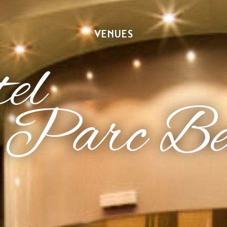
VENUES
el
Parc Be