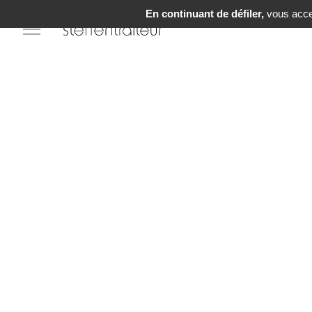
En continuant de défiler,
vous accep