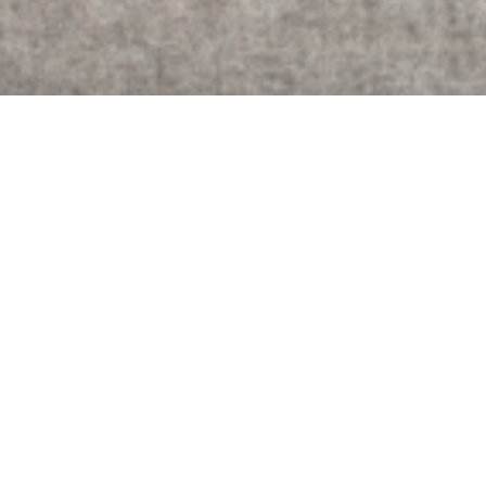
Le Domaine Claude Bentz se situe à Remich, sur la route
principale qui mène à Mondorf, à 5 minutes de l’autoroute et à
25 km du centre-ville.
Le Domaine Claude Bentz vous offre un cadre exceptionnel
mêlant vin, architecture et nature, pour organiser vos mariages,
anniversaires, cocktails, séminaires, conférences, team-
buildings, lancements de produits, déjeuners et dîners
d’affaires, dégustations de vins et crémants avec repas, etc.