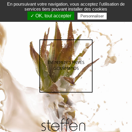
En poursuivant votre navigation, vous acceptez l'utilisation de
services tiers pouvant installer des cookies
✓ OK, tout accepter
Personnaliser
ÉVÉNEMENTS PRIVÉS
GOURMANDS