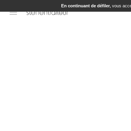
En continuant de défiler,
vous accep