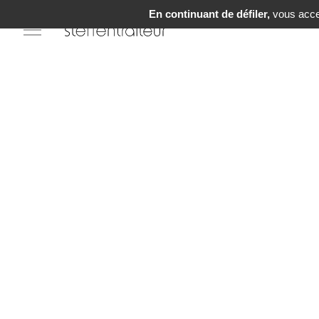
En continuant de défiler,
vous accep