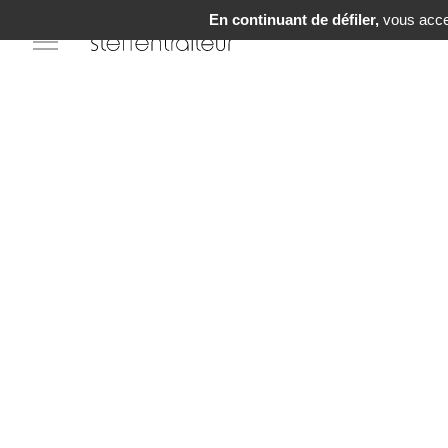
En continuant de défiler,
vous accep