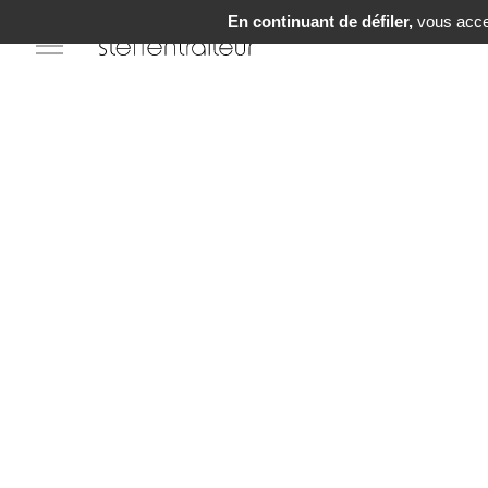
En continuant de défiler,
vous accep