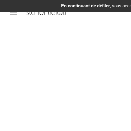
En continuant de défiler,
vous accep