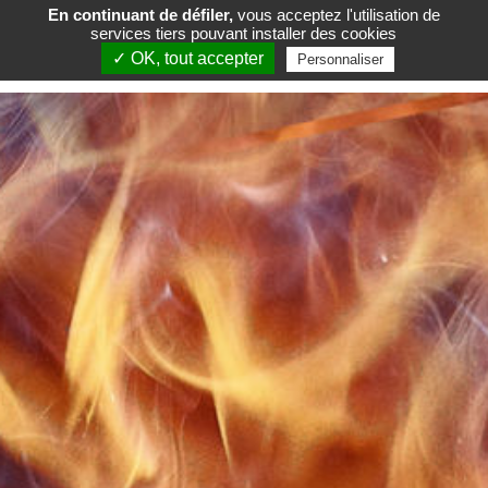
En continuant de défiler,
vous acceptez l'utilisation de
services tiers pouvant installer des cookies
FR
EN
✓ OK, tout accepter
Personnaliser