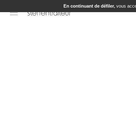
En continuant de défiler,
vous accep