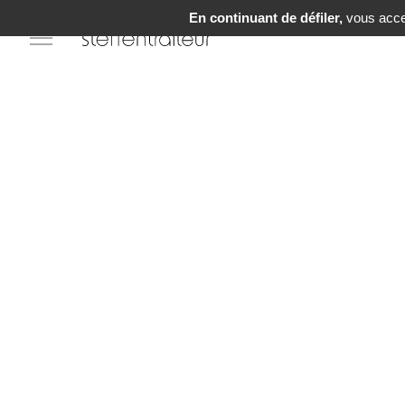
En continuant de défiler,
vous accep