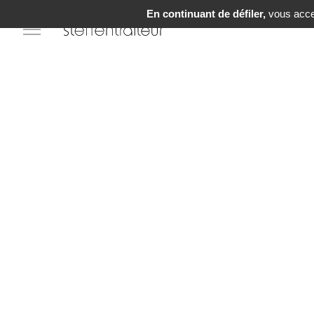
En continuant de défiler,
vous accep