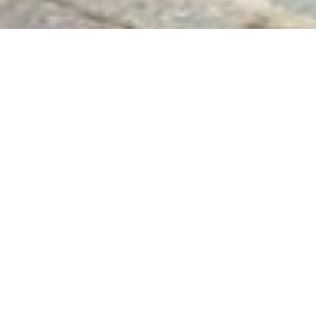
Steffen Traiteur vous propose un large choix de locations de
salle au Luxembourg et aux frontières belges et françaises.
Parmi notre sélection de salles au Grand-Duché de
Luxembourg pour organiser votre réception d’entreprise ou
votre mariage, nous vous proposons notamment la salle du
Château d’Urspelt à Urspelt au Luxembourg.
Véritable bijou dans son écrin de verdure, le Château d’Urspelt
resplendit au cœur du parc naturel de l’Our, dans le nord du
grand-duché de Luxembourg, à quelques encablures à peine
du centre historique et culturel de Clervaux, la célèbre cité
médiévale.
Paisiblement niché en bordure d’un petit village pittoresque, le
Château d’Urspelt, datant du XVIIIème siècle, a récemment
fait l’objet d’une profonde restauration, dans un total respect